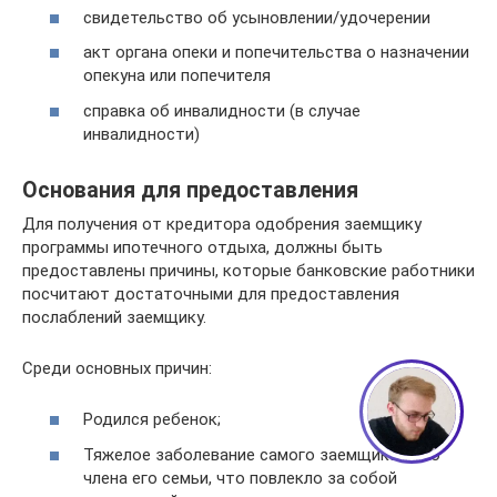
свидетельство об усыновлении/удочерении
акт органа опеки и попечительства о назначении
опекуна или попечителя
справка об инвалидности (в случае
инвалидности)
Основания для предоставления
Для получения от кредитора одобрения заемщику
программы ипотечного отдыха, должны быть
предоставлены причины, которые банковские работники
Сергей - юрист-консультант
посчитают достаточными для предоставления
Здравствуйте! Я дежурный юрист-
консультант сайта, Сергей Юрьевич
послаблений заемщику.
Среди основных причин:
1
Родился ребенок;
Тяжелое заболевание самого заемщика либо
члена его семьи, что повлекло за собой