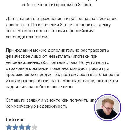
собственности) сроком на 3 года.
Длительность страхования титула связана с исковой
давностью. По истечении 3-х лет оспорить сделку
невозможно в соответствии с российским
законодательством.
При желании можно дополнительно застраховать
физическое лицо от невыплаты ипотеки при
непредвиденных обстоятельствах. Но учтите, что
страховые компании тоже анализируют риски при
Сергей - юрист-консультант
продаже своих продуктов, поэтому если ваш бизнес по
Здравствуйте! Я дежурный юрист-
итогам проверки признают малонадежным, останется
консультант сайта, Сергей Юрьевич
надеяться на собственные силы.
Оставьте заявку и узнайте как получить ипотеку на
1
коммерческую недвижимость
Рейтинг