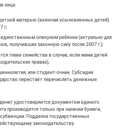
е лица:
детной матерью (включая усыновленных детей).
 г;
 единственным опекуном ребёнка (актуально для
ов, получивших законную силу после 2007 г.);
тся главе семейства в случае, если мама детей
родительских правах);
еннолетия, или студент-очник. Субсидия
сударство перестаёт перечислять денежные
денег удостоверяется документом единого
та производится только при наличии бумаги,
 субвенции. Подделка государственных
действующему законодательству.